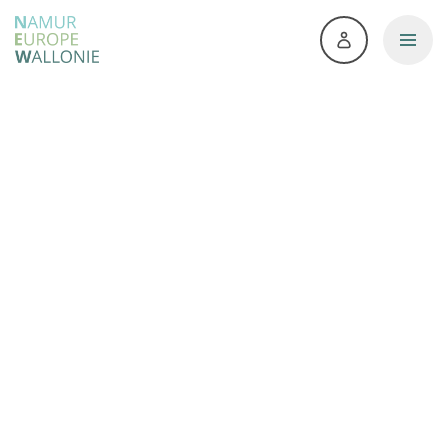
Accueil
>
Missions déléguées
>
Coopération
internationale communale