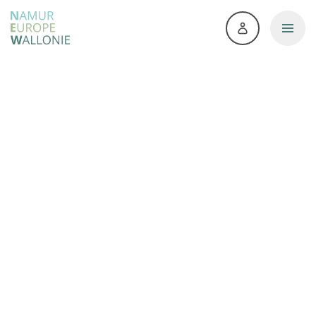
Accueil
>
Projets
>
Namur et la Défense : des liens forts
et durables